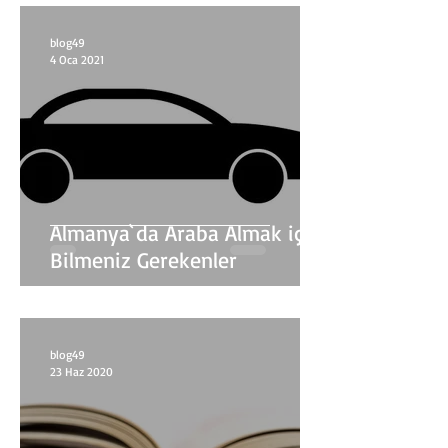
blog49
4 Oca 2021
Almanya`da Araba Almak için
Bilmeniz Gerekenler
blog49
23 Haz 2020