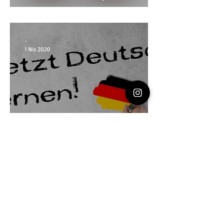
Kiralama Rehberi
-
1 Nis 2020
Almanya'da
Entegrasyon/Uyum Kursları
Hakkında Bilmeniz
Gerekenler (Integrationskurs)