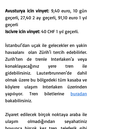
Avusturya icin vinyet:
9,40 euro
, 10 gün 
geçerli, 27,40 2 ay geçerli, 91,10 euro 1 yıl 
geçerli
Iscivre icin vinyet:
40 CHF
 1 yıl geçerli.
İstanbul'dan uçak ile gelecekler en yakin 
havaalanı  olan Zürih'i tercih edebilirler. 
Zurih'ten de trenle Interlaken'a veya 
konaklayacağınız yere tren ile 
gidebilirsiniz. Lauterbrunnen'de dahil 
olmak üzere bu bölgedeki tüm kasaba ve 
köylere ulaşım Interlaken üzerinden 
yapılıyor. Tren biletlerine 
buradan
bakabilirsiniz. 
Ziyaret edilecek birçok noktaya araba ile 
ulaşım olmadığından seyahatiniz 
boyunca birçok kez tren, teleferik gibi 