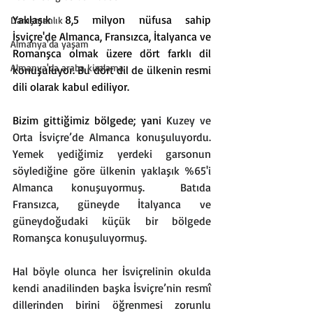
Yaklaşık 8,5 milyon nüfusa sahip 
Danışmanlık
İsviçre
'de Almanca, Fransızca, İtalyanca ve 
Almanya'da yaşam
Romanşca olmak üzere dört farklı dil 
Almanya'da araba kiralama
konuşuluyor. Bu dört dil de ülkenin resmi 
dili olarak kabul ediliyor.
Bizim gittiğimiz bölgede; yani 
Kuzey ve 
Orta İsviçre’de Almanca konuşuluyordu. 
Yemek yediğimiz yerdeki garsonun 
söylediğine göre ülkenin yaklaşık %65'i 
Almanca konuşuyormuş.  Batıda 
Fransızca, güneyde İtalyanca ve 
güneydoğudaki küçük bir bölgede 
Romanşca konuşuluyormuş.
Hal böyle olunca her İsviçrelinin okulda 
kendi anadilinden başka İsviçre’nin resmî 
dillerinden birini öğrenmesi zorunlu 