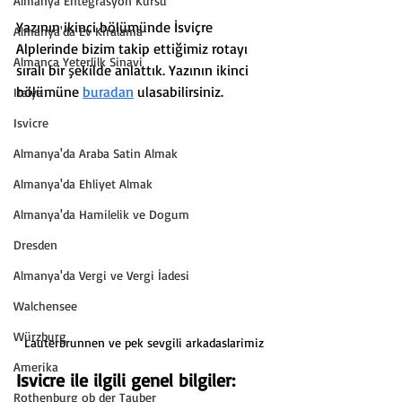
Almanya Entegrasyon Kursu
Yaz
ı
n
ı
n ikinci bölümünde 
İsviçre 
Almanya'da Ev Kiralama
Alplerinde bizim takip etti
ğ
imiz rotay
ı
Almanca Yeterlilk Sinavi
s
ı
ral
ı
 bir 
ş
ekilde anlatt
ı
k. Yaz
ını
n ikinci 
bölümüne 
buradan
 ulasabilirsiniz.
Italya
Isvicre
Almanya'da Araba Satin Almak
Almanya'da Ehliyet Almak
Almanya'da Hamilelik ve Dogum
Dresden
Almanya'da Vergi ve Vergi İadesi
Walchensee
Würzburg
Lauterbrunnen ve pek sevgili arkadaslarimiz
Amerika
Isvicre ile ilgili genel bilgiler:
Rothenburg ob der Tauber