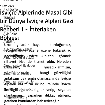
4 Tem 2020
ANASAYFA
İsviçre Alplerinde Masal Gibi
TÜRKİYE
bir Dünya İsviçre Alpleri Gezi
Bursa
Rehberi 1 - İnterlaken
ALMANYA
Bölgesi
AVRUPA
Uzun yıllardır hayalini kurduğumuz, 
ALMANYA'DA YAŞAM
fotoğraflarına özene özene bakarak iç 
geçirdiğimiz İsviçre Alplerini görmek 
Almanya Ulusal Vizesi
nihayet bize de
 kısmet oldu. Nereden 
Almanya'daki Eyaletler
başlasam, yasadıklarımızın, 
gördüklerimizin  hangi güzelliğini 
Almanya vs Türkiye
anlatsam pek emin olamasam da İsviçre 
Almanya resmi tatilleri
Alpeleri yazımızın ilk bölümünde 
İsviçre
Nitelikli is gücü göcü
ile ilgili genel bilgiler verip, seyahat 
planlamanızı yaparken dikkat etmeniz 
Integrationskurs
gereken konulardan bahsedeceğiz.