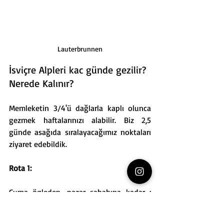
Lauterbrunnen
İsviçre Alpleri kac günde gezilir? 
Nerede Kalınır?
Memleketin 3/4'ü dağlarla kaplı olunca 
gezmek haftalarınızı alabilir. Biz 2,5 
günde asağıda sıralayacağımız noktaları 
ziyaret edebildik.
Rota 1:
Cuma ögleden, pazar sabahına kadar : 
Iselwald, Interlaken, Lauterbrunnen, 
Grindelwald, First, Mürren, Wengen, 