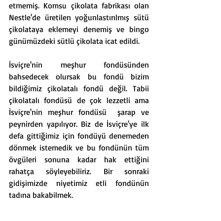
etmemiş. Komsu çikolata fabrikası olan 
Nestle'de üretilen yoğunlastırılmış sütü 
çikolataya eklemeyi denemiş ve bingo 
günümüzdeki sütlü çikolata icat edildi.
İsviçre'nin meşhur fondüsünden 
bahsedecek olursak bu fondü bizim 
bildiğimiz çikolatalı fondü değil. Tabii 
çikolatalı fondüsü de çok lezzetli ama 
İsviçre'nin meşhur fondüsü  şarap ve 
peynirden yapılıyor. Biz de İsviçre'ye ilk 
defa gittiğimiz için fondüyü denemeden 
dönmek istemedik ve bu fondünün tüm 
övgüleri sonuna kadar hak ettiğini 
rahatça söyleyebiliriz. Bir sonraki 
gidişimizde niyetimiz etli fondünün 
tadına bakabilmek. 