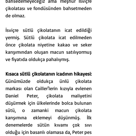
bahsedemeyeceğiz ama meşhur İsviçre 
çikolatası ve fondüsünden bahsetmeden 
de olmaz. 
İsviçre sütlü çikolatanın icat edildiği 
yermiş. Sütlü çikolata icat edilmeden 
önce çikolata niyetine kakao ve seker 
karışımından oluşan macun satılıyormuş 
ve fiyatıda oldukça pahalıymış. 
Kısaca sütlü çikolatanın icadının hikayesi:
Günümüzde oldukça ünlü çikolata 
markası olan Cailler'lerin kızıyla evlenen 
Daniel Peter, çikolata maliyetini 
düşürmek için ülkelerinde bolca bulunan 
sütü, o zamanki macun çikolata 
karışımına eklemeyi düşünmüş. İlk 
denemelerde sütün kıvamı çok sıvı 
olduğu için basarılı olamasa da, Peter pes 