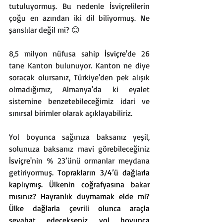
tutuluyormuş. Bu nedenle İsviçrelilerin 
çoğu en azından iki dil biliyormuş. Ne 
şanslılar değil mi? 😊
8,5 milyon nüfusa sahip 
İsviçre
'de 26 
tane Kanton bulunuyor. Kanton ne diye 
soracak olursanız, Türkiye'den pek alışık 
olmadığımız, Almanya'da ki eyalet 
sistemine benzetebileceğimiz idari ve 
sınırsal birimler olarak açıklayabiliriz.
Yol boyunca sağınıza baksanız yeşil, 
solunuza baksanız mavi görebileceğiniz 
İsviçre
'nin % 23’ünü ormanlar meydana 
getiriyormuş. 
Toprakların 3/4’ü dağlarla 
kaplıymış. Ülkenin coğrafyasına bakar 
mısınız? Hayranlık duymamak elde mi?  
Ülke dağlarla çevrili olunca araçla 
seyahat edecekseniz yol boyunca 