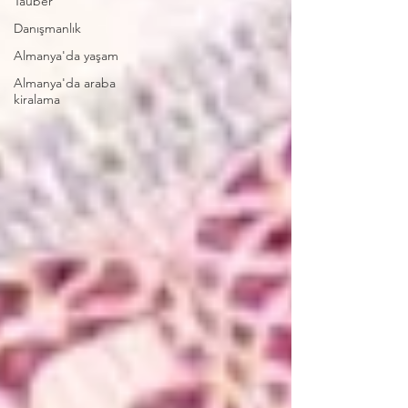
Tauber
Danışmanlık
Almanya'da yaşam
Almanya'da araba
kiralama