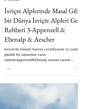
blog49
27 Tem 2020
İsviçre Alplerinde Masal Gibi
bir Dünya İsviçre Alpleri Gezi
Rehberi 3-Appenzell &
Ebenalp & Aescher
Isvicre'de rotanizi kuzeye cevirdiyseniz ve yarim
günlük bir zamaniniz varsa
siddetleAppenzell&Ebenalp rotasini ziyaret
etmenizi öneriyoruz.