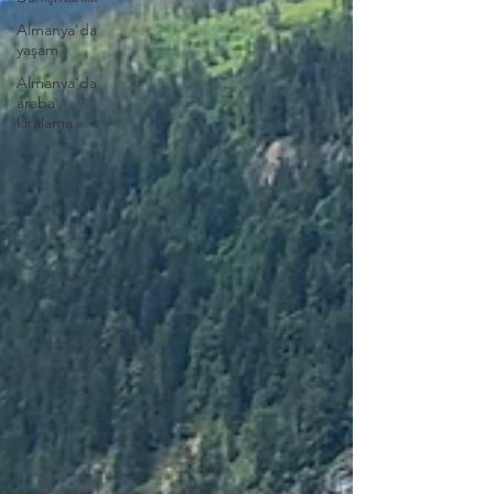
Almanya'da
yaşam
Almanya'da
araba
kiralama