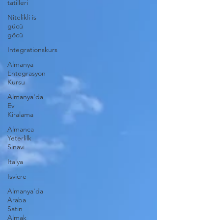
tatilleri
Nitelikli is
gücü
göcü
Integrationskurs
Almanya
Entegrasyon
Kursu
Almanya'da
Ev
Kiralama
Almanca
Yeterlilk
Sinavi
Italya
Isvicre
Almanya'da
Araba
Satin
Almak