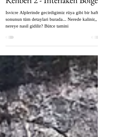
İsviçre Alplerinde Masal Gibi
bir Dünya İsviçre Alpleri Gezi
Rehberi 2 - İnterlaken Bölgesi
Isvicre Alplerinde gecirdigimiz rüya gibi bir hafta
sonunun tüm detaylari burada... Nerede kalinir,,
nereye nasil gidilir? Bütce tamini