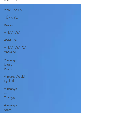
ANASAYFA
TÜRKİYE
Bursa
ALMANYA
AVRUPA
ALMANYA'DA
YAŞAM
Almanya
Ulusal
Vizesi
Almanya'daki
Eyaletler
Almanya
vs
Türkiye
Almanya
resmi