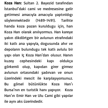
Koza Han: 
Sultan 2. Bayezid tarafından 
İstanbul’daki cami ve medresesine gelir 
getirmesi amacıyla amacıyla yaptırıldıgı 
söylenmektedir (1489-1491). Tarihte 
handa koza pazarı kuruldugu için, han 
Koza Han olarak anılıyormus. Han kareye 
yakın dikdörtgen bir avlunun etrafındaki 
iki katlı ana yapıyla, dogusunda ahır ve 
depoların bulundugu tek katlı avlulu bir 
yapı olan Iç Koza Han’dan olusur. Hanın 
kuzey cephesindeki kapı oldukça 
görkemli olup, kapıdan girer girmez 
avlunun ortasındaki şadırvan ve onun 
üzerindeki mescit ile karşılaşıyorsunuz. 
Bu görsel bütünlükte Koza Han’ı 
Bursa’nın en turistik hanı yapıyor.   Koza 
Han’ın Emir Han ve Ulu Cami gibi yapılar 
ile aynı aks üzerindedir.