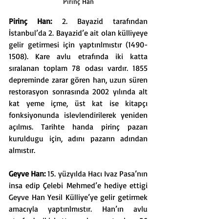
Pirinç Han
Pirinç Han: 
2. Bayazid tarafından 
İstanbul’da 2. Bayazid’e ait olan külliyeye 
gelir getirmesi için yaptırılmıstır (1490-
1508). Kare avlu etrafında iki katta 
sıralanan toplam 78 odası vardır. 1855 
depreminde zarar gören han, uzun süren 
restorasyon sonrasında 2002 yılında alt 
kat yeme içme, üst kat ise kitapçı 
fonksiyonunda islevlendirilerek yeniden 
açılmıs. Tarihte handa pirinç pazarı 
kuruldugu için, adını pazarın adından 
almıstır.
Geyve Han: 
15. yüzyılda Hacı Ivaz Pasa’nın 
insa edip Çelebi Mehmed’e hediye ettigi 
Geyve Han Yesil Külliye’ye gelir getirmek 
amacıyla yaptırılmıstır. Han’ın avlu 