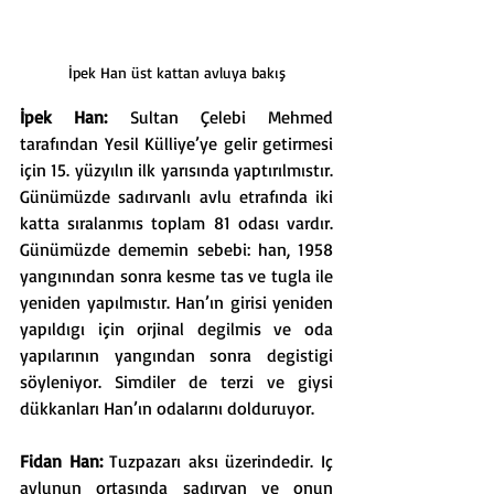
İpek Han üst kattan avluya bakış
İpek Han: 
Sultan Çelebi Mehmed 
tarafından Yesil Külliye’ye gelir getirmesi 
için 15. yüzyılın ilk yarısında yaptırılmıstır. 
Günümüzde sadırvanlı avlu etrafında iki 
katta sıralanmıs toplam 81 odası vardır. 
Günümüzde dememin sebebi: han, 1958 
yangınından sonra kesme tas ve tugla ile 
yeniden yapılmıstır. Han’ın girisi yeniden 
yapıldıgı için orjinal degilmis ve oda 
yapılarının yangından sonra degistigi 
söyleniyor. Simdiler de terzi ve giysi 
dükkanları Han’ın odalarını dolduruyor.
Fidan Han: 
Tuzpazarı aksı üzerindedir. Iç 
avlunun ortasında sadırvan ve onun 