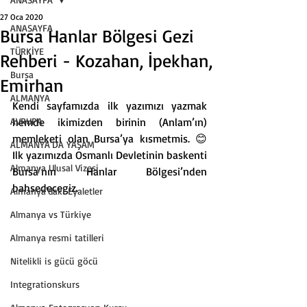
27 Oca 2020
ANASAYFA
Bursa Hanlar Bölgesi Gezi
TÜRKİYE
Rehberi - Kozahan, İpekhan,
Bursa
Emirhan
ALMANYA
Kendi sayfamızda ilk yazımızı yazmak 
AVRUPA
hemde ikimizden birinin (Anlam’ın) 
memleketi olan Bursa’ya kısmetmis. 😊 
ALMANYA'DA YAŞAM
Ilk yazımızda Osmanlı Devletinin baskenti 
Almanya Ulusal Vizesi
Bursa’nın Hanlar Bölgesi’nden 
bahsedecegiz. 
Almanya'daki Eyaletler
Almanya vs Türkiye
Almanya resmi tatilleri
Nitelikli is gücü göcü
Integrationskurs