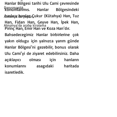
Hanlar Bölgesi tarihi Ulu Cami çevresinde 
Danışmanlık
konumlanmıs. Hanlar Bölgesindeki 
baslıca hanlar; Çukur (Kütahya) Han, Tuz 
Almanya'da yaşam
Han, Fidan Han, Geyve Han, İpek Han, 
Almanya'da araba kiralama
Pirinç Han, Emir Han ve Koza Han’dır. 
Bahsedecegimiz Hanlar birbirlerine çok 
yakın oldugu için yalnızca yarım günde 
Hanlar Bölgesi’ni gezebilir, bonus olarak 
Ulu Cami’yi de ziyaret edebilirsiniz. Daha 
açıklayıcı olması için hanların 
konumlarını asagıdaki haritada 
isaretledik.